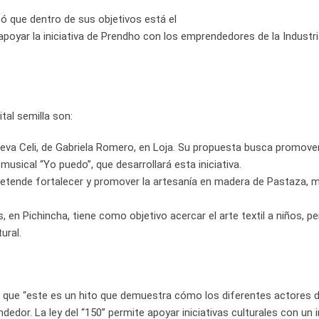
có que dentro de sus objetivos está el
n apoyar la iniciativa de Prendho con los emprendedores de la Industr
tal semilla son:
va Celi, de Gabriela Romero, en Loja. Su propuesta busca promover 
sical “Yo puedo”, que desarrollará esta iniciativa.
tende fortalecer y promover la artesanía en madera de Pastaza, med
en Pichincha, tiene como objetivo acercar el arte textil a niños, p
ural.
 que “este es un hito que demuestra cómo los diferentes actores 
edor. La ley del “150” permite apoyar iniciativas culturales con un 