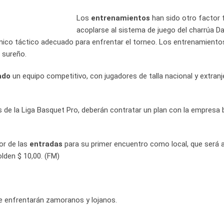
Los
entrenamientos
han sido otro factor 
acoplarse al sistema de juego del charrúa Da
nico táctico adecuado para enfrentar el torneo. Los entrenamientos
o sureño.
ado
un equipo competitivo, con jugadores de talla nacional y extran
s de la Liga Basquet Pro, deberán contratar un plan con la empresa 
or de las
entradas
para su primer encuentro como local, que será a
golden $ 10,00. (FM)
 se enfrentarán zamoranos y lojanos.