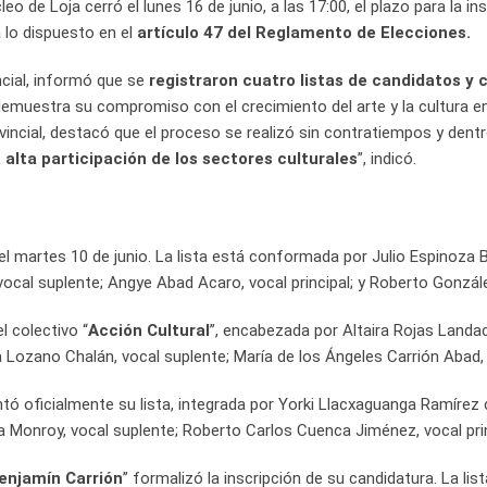
 de Loja cerró el lunes 16 de junio, a las 17:00, el plazo para la ins
a lo dispuesto en el
artículo 47 del Reglamento de Elecciones.
ncial, informó que se
registraron cuatro listas de candidatos y 
 demuestra su compromiso con el crecimiento del arte y la cultura en
vincial, destacó que el proceso se realizó sin contratiempos y dentr
alta participación de los sectores culturales
”, indicó.
a el martes 10 de junio. La lista está conformada por Julio Espinoz
vocal suplente; Angye Abad Acaro, vocal principal; y Roberto Gonzál
el colectivo “
Acción Cultural
”, encabezada por Altaira Rojas Landa
Lozano Chalán, vocal suplente; María de los Ángeles Carrión Abad, v
ntó oficialmente su lista, integrada por Yorki Llacxaguanga Ramírez
a Monroy, vocal suplente; Roberto Carlos Cuenca Jiménez, vocal princi
enjamín Carrión
” formalizó la inscripción de su candidatura. La 