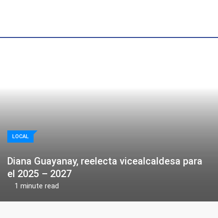
Skip
to
content
LOCAL
Diana Guayanay, reelecta vicealcaldesa para
el 2025 – 2027
1 minute read