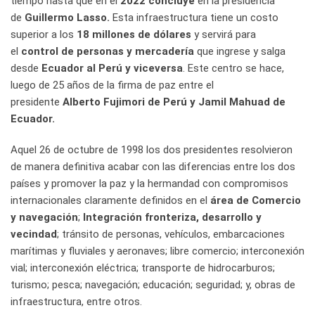
tiempo hasta que en el
2022 concluye
en la presidencia
de
Guillermo Lasso.
Esta infraestructura tiene un costo
superior a los
18 millones de dólares
y servirá para
el
control de personas y mercadería
que ingrese y salga
desde
Ecuador al Perú y viceversa
. Este centro se hace,
luego de 25 años de la firma de paz entre el
presidente
Alberto Fujimori de Perú y Jamil Mahuad de
Ecuador.
Aquel 26 de octubre de 1998 los dos presidentes resolvieron
de manera definitiva acabar con las diferencias entre los dos
países y promover la paz y la hermandad con compromisos
internacionales claramente definidos en el
área de Comercio
y navegación
;
Integración fronteriza, desarrollo y
vecindad
; tránsito de personas, vehículos, embarcaciones
marítimas y fluviales y aeronaves; libre comercio; interconexión
vial; interconexión eléctrica; transporte de hidrocarburos;
turismo; pesca; navegación; educación; seguridad; y, obras de
infraestructura, entre otros.