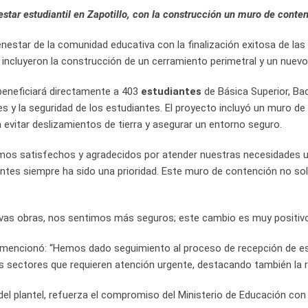
estar estudiantil en Zapotillo, con la construcción un muro de conte
ienestar de la comunidad educativa con la finalización exitosa de las
ras incluyeron la construcción de un cerramiento perimetral y un nue
, beneficiará directamente a 403
estudiantes
de Básica Superior, Bac
ones y la seguridad de los estudiantes. El proyecto incluyó un muro 
 evitar deslizamientos de tierra y asegurar un entorno seguro.
amos satisfechos y agradecidos por atender nuestras necesidades u
ntes siempre ha sido una prioridad. Este muro de contención no sol
uevas obras, nos sentimos más seguros; este cambio es muy positivo
 mencionó: “Hemos dado seguimiento al proceso de recepción de es
 sectores que requieren atención urgente, destacando también la ru
el plantel, refuerza el compromiso del Ministerio de Educación con l