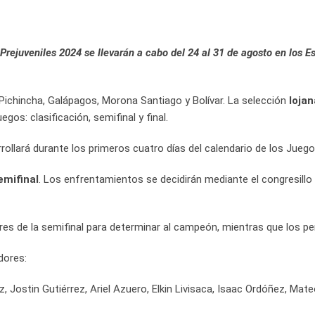
Prejuveniles 2024 se llevarán a cabo del 24 al 31 de agosto en los 
 Pichincha, Galápagos, Morona Santiago y Bolívar. La selección
lojan
gos: clasificación, semifinal y final.
rrollará durante los primeros cuatro días del calendario de los Jueg
emifinal
. Los enfrentamientos se decidirán mediante el congresillo
res de la semifinal para determinar al campeón, mientras que los per
dores:
 Jostin Gutiérrez, Ariel Azuero, Elkin Livisaca, Isaac Ordóñez, Mate