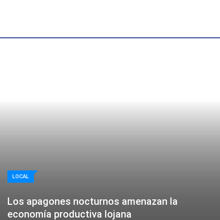
Skip
to
content
LOCAL
Los apagones nocturnos amenazan la
economía productiva lojana