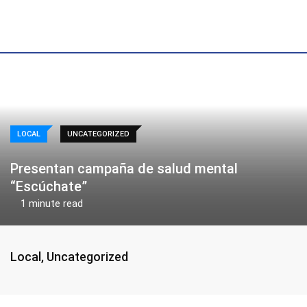
Skip
to
content
LOCAL
UNCATEGORIZED
Presentan campaña de salud mental
“Escúchate”
1 minute read
Local
,
Uncategorized