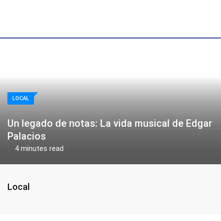
Skip
to
content
LOCAL
Un legado de notas: La vida musical de Edgar
Palacios
4 minutes read
Local