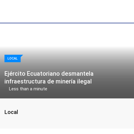
Skip
to
content
LOCAL
Ejército Ecuatoriano desmantela
infraestructura de minería ilegal
Less than a minute
Local